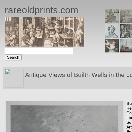
rareoldprints.com
Antique Views of Builth Wells in the c
Bua
Re
Co
Lo
Se
Art
En