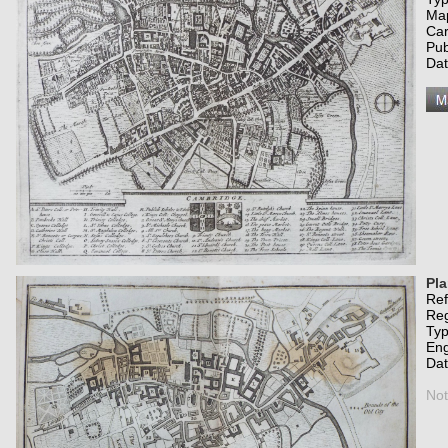
Map
Car
Pub
Da
Pla
Re
Re
Typ
Eng
Da
Not