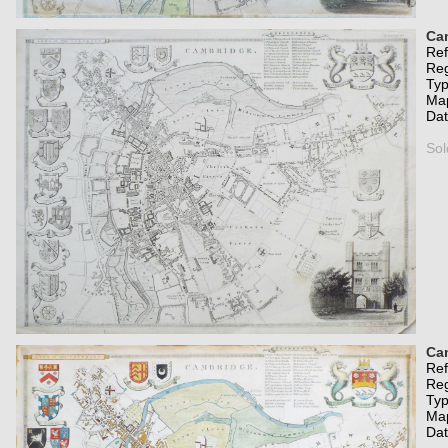
Ca
Re
Re
Typ
Map
Da
Sol
Ca
Re
Re
Typ
Map
Da