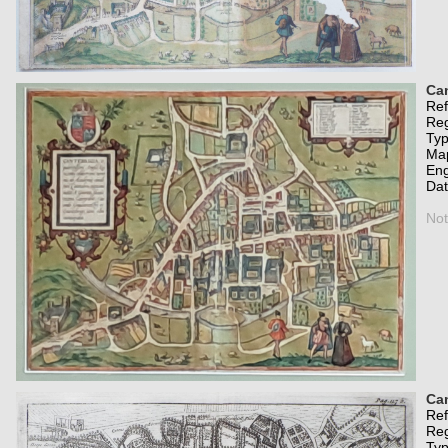
Can
Re
Re
Typ
Map
Eng
Da
Not
Ca
Re
Re
Typ