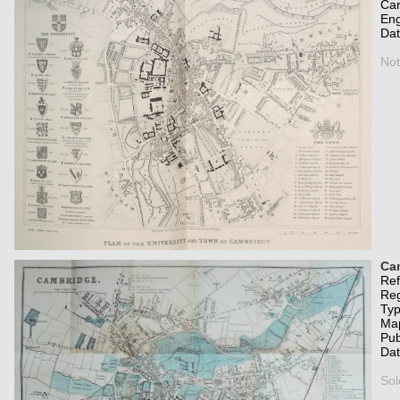
Car
Eng
Da
Not
Ca
Re
Re
Typ
Map
Pub
Da
Sol