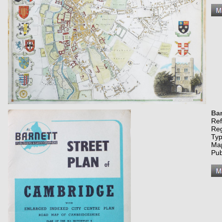
Bar
Re
Re
Typ
Map
Pub