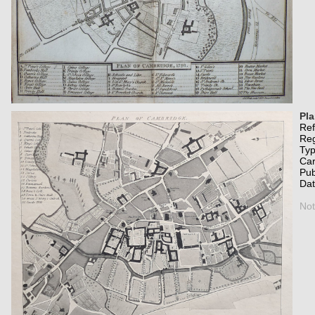
Pla
Re
Re
Typ
Car
Pub
Da
Not