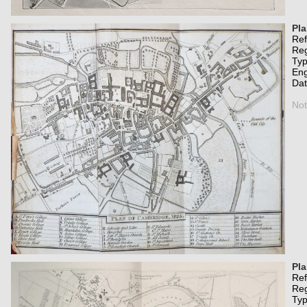
Pla
Re
Re
Typ
Eng
Da
Not
Pla
Re
Re
Typ