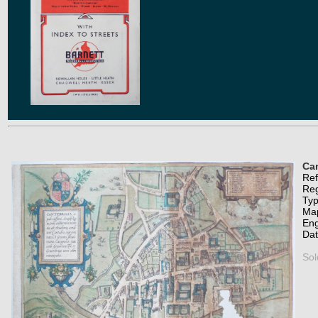
Can
Re
Re
Typ
Map
Eng
Da
Sol