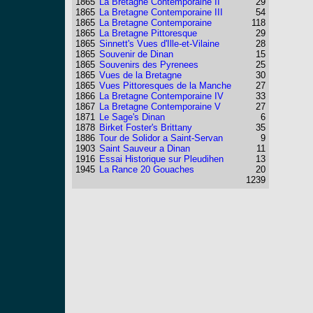
1865
La Bretagne Contemporaine II
29
1865
La Bretagne Contemporaine III
54
1865
La Bretagne Contemporaine
118
1865
La Bretagne Pittoresque
29
1865
Sinnett's Vues d'Ille-et-Vilaine
28
1865
Souvenir de Dinan
15
1865
Souvenirs des Pyrenees
25
1865
Vues de la Bretagne
30
1865
Vues Pittoresques de la Manche
27
1866
La Bretagne Contemporaine IV
33
1867
La Bretagne Contemporaine V
27
1871
Le Sage's Dinan
6
1878
Birket Foster's Brittany
35
1886
Tour de Solidor a Saint-Servan
9
1903
Saint Sauveur a Dinan
11
1916
Essai Historique sur Pleudihen
13
1945
La Rance 20 Gouaches
20
1239