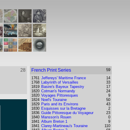
28
French Print Series
59
1761
Jeffereys' Maritime France
14
1768
Labyrinth of Versailles
33
1819
Basire's Bayeux Tapestry
17
1820
Cotman's Normandy
24
1820
Voyages Pittoresques
9
1824
Noel's Touraine
50
1829
Paris and its Environs
43
1830
Esquisses sur la Bretagne
2
1836
Guide Pittoresque du Voyageur
23
1840
Mansson's Rouen
0
1841
Album Breton 1
9
1841
Clarey-Martineau's Touraine
110