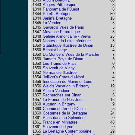
1843
Album Breton 2
68
1843
Angers Pittoresque
3
1844
Panorama de l'Ouest
8
1844
Potel's Bretagne
50
1844
Janin's Bretagne
16
1845
La Vendee
8
1845
Gavard's Vues de Paris
5
1847
Mayenne Pittoresque
8
1848
Galerie Armoricaine - Views
25
1849
Nantes et la Loire-inferieure
3
1850
Statistique Illustree de Dinan
13
1850
Benoist Large
4
1850
Du Moncel's Vues de la Manche
7
1850
Jamet's Pays de Dinan
5
1850
Les Trains de Plaisir
0
1850
Souvenir de Vichy
0
1852
Normandie Illustree
7
1854
Jollivet's Cotes-du-Nord
4
1856
Inondation de Maine et Loire
4
1856
Weld's Vacation in Brittany
19
1856
Album Vendeen
2
1857
Recherches sur Dinan
6
1857
La France de Nos Jours
16
1860
Autumn in Brittany
9
1860
Chemin de fer de l'Ouest
5
1860
Costumes de la Bretagne
24
1861
Paris dans sa Splendeur
0
1861
France en Miniature
48
1861
Souvenir de Lyon
0
1865
La Bretagne Contemporaine I
29