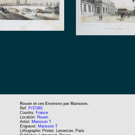
Rouen et ces Environs par Mansson.
Ref:
P/37481
Country:
France
Location:
Rouen
Artist:
Mansson T
Engraver:
Mansson T
Lithographic Printer: Lemercier, Paris