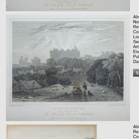
Al
No
Re
Co
Lo
Se
Art
En
Pu
Da
Al
Re
Co