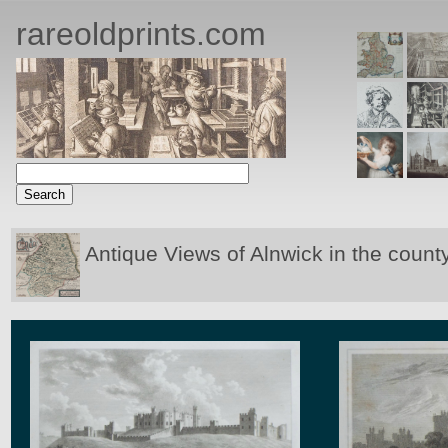
rareoldprints.com
Antique Views of Alnwick in the count