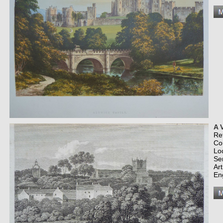
A 
Re
Co
Lo
Se
Art
En