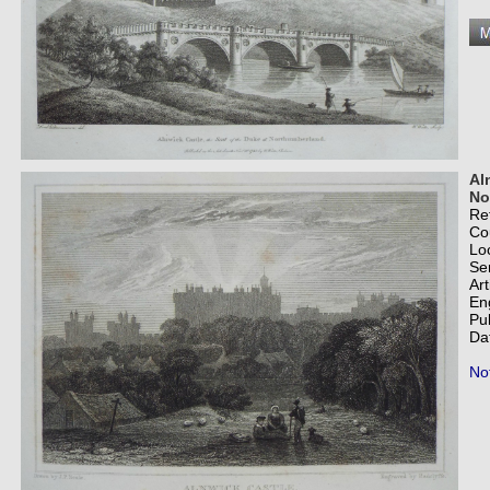
Al
No
Re
Co
Lo
Se
Art
En
Pu
Da
Not