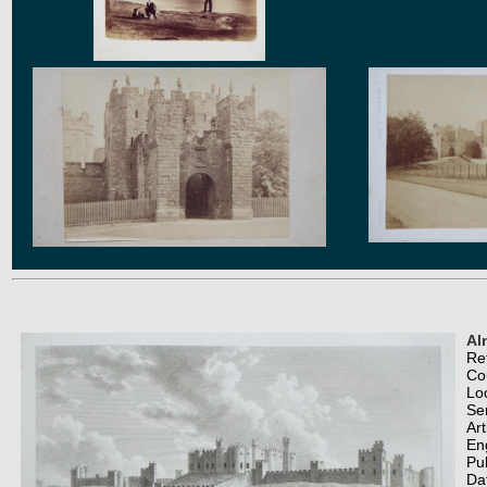
Al
Re
Co
Lo
Se
Art
En
Pu
Da