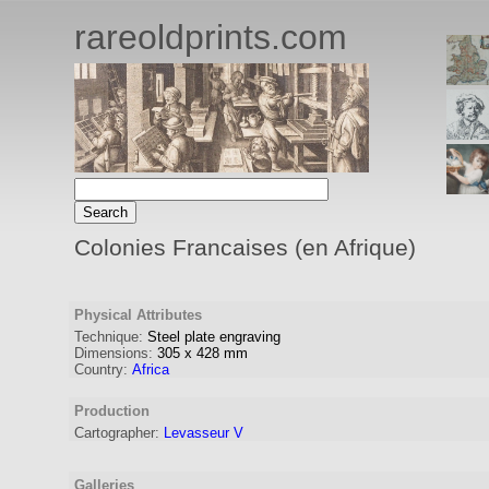
rareoldprints.com
Colonies Francaises (en Afrique)
Physical Attributes
Technique:
Steel plate engraving
Dimensions:
305
x
428
mm
Country:
Africa
Production
Cartographer
:
Levasseur V
Galleries