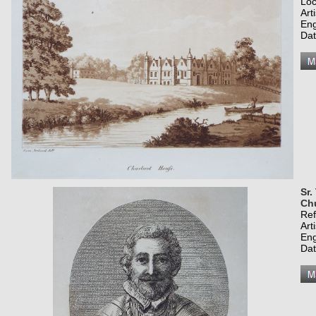
Loc
Art
Eng
Dat
Sr.
Ch
Re
Art
Eng
Dat