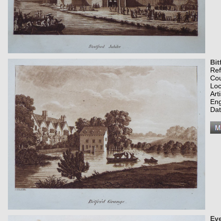
Bit
Re
Co
Loc
Art
Eng
Dat
Ev