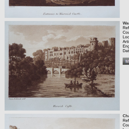
War
Re
Co
Loc
Art
Eng
Dat
Ch
Re
Co