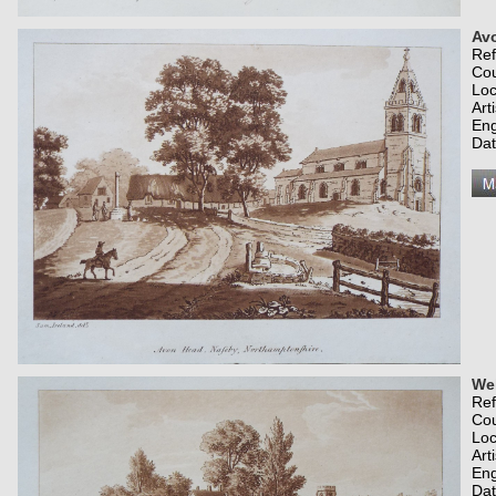
Av
Re
Co
Loc
Art
Eng
Dat
Wel
Re
Co
Loc
Art
Eng
Dat