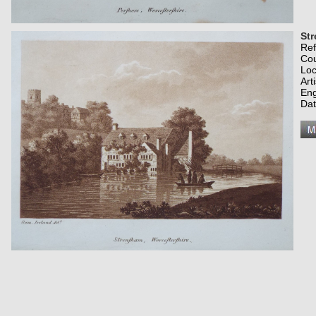
Str
Re
Co
Loc
Art
Eng
Dat