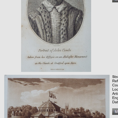
Str
Re
Co
Loc
Art
Eng
Dat