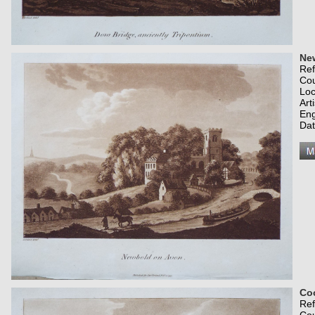
Ne
Re
Co
Loc
Art
Eng
Dat
Co
Re