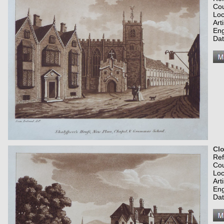
Co
Loc
Art
Eng
Dat
Cl
Re
Co
Loc
Art
Eng
Dat