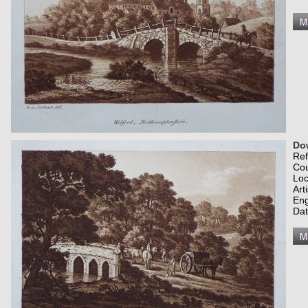
Dow
Re
Co
Loc
Art
Eng
Dat