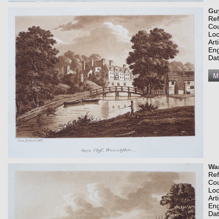
Guy
Re
Co
Loc
Art
Eng
Dat
War
Re
Co
Loc
Art
Eng
Dat