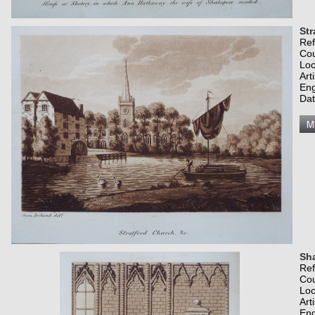
Str
Re
Co
Loc
Art
Eng
Dat
Sh
Re
Co
Loc
Art
Eng