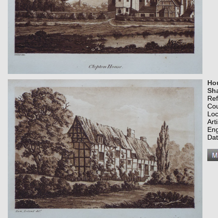
Hou
Sha
Re
Co
Loc
Art
Eng
Dat