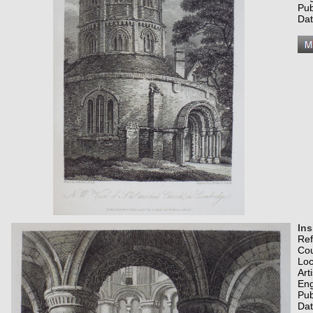
Pub
Dat
Ins
Re
Co
Loc
Art
Eng
Pub
Dat