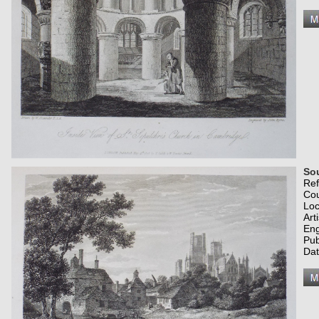
Sou
Re
Co
Loc
Art
Eng
Pub
Dat