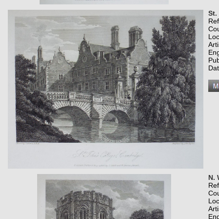
St.
Re
Co
Loc
Art
Eng
Pub
Dat
N. 
Re
Co
Loc
Art
Eng