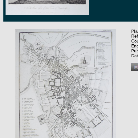
Pla
Re
Co
Eng
Pub
Dat