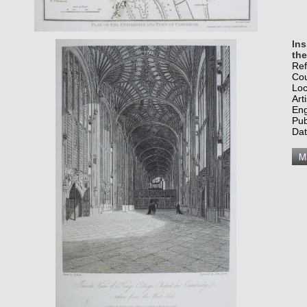
Ins
the
Re
Co
Loc
Art
Eng
Pub
Dat