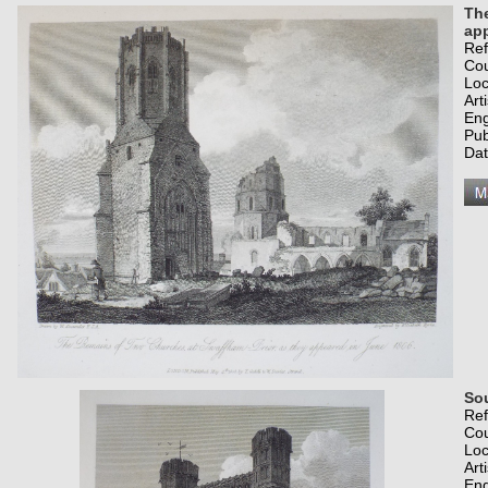
The
app
Re
Co
Loc
Art
Eng
Pub
Dat
So
Re
Co
Loc
Art
Eng