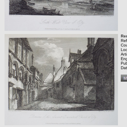
Rem
Re
Co
Loc
Art
Eng
Pub
Dat