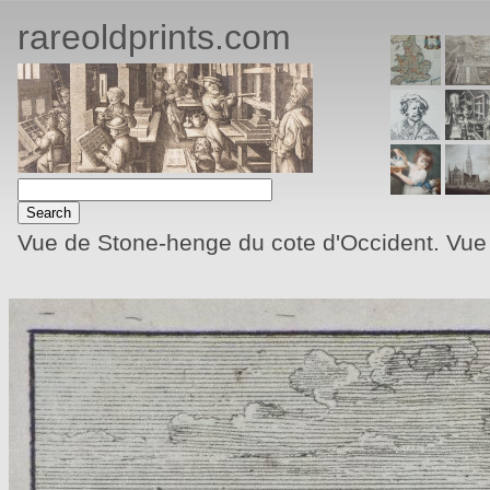
rareoldprints.com
Vue de Stone-henge du cote d'Occident. Vue