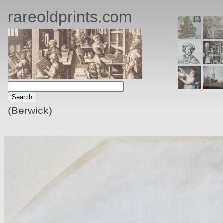
rareoldprints.com
(Berwick)