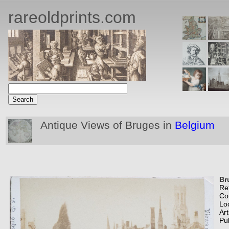
rareoldprints.com
Antique Views of Bruges in
Belgium
Br
Re
Co
Lo
Art
Pu