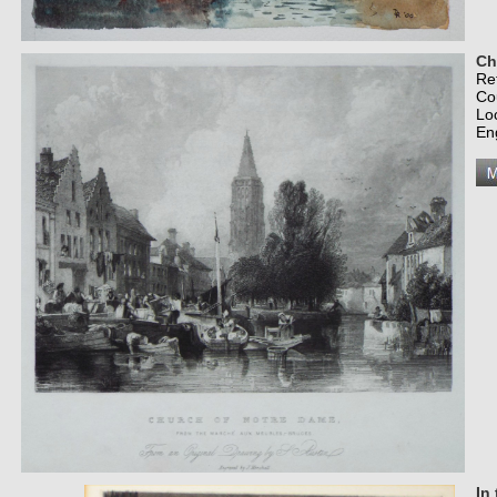
Ch
Re
Co
Lo
En
In