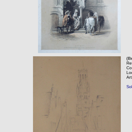
(B
Re
Co
Lo
Art
So