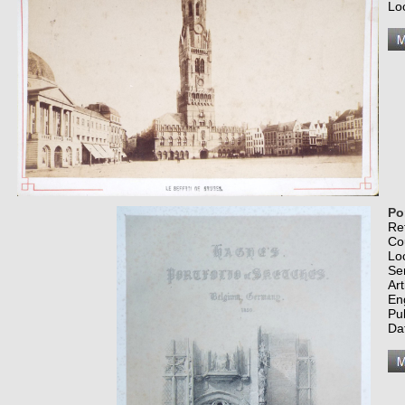
Lo
Po
Re
Co
Lo
Se
Art
En
Pu
Da