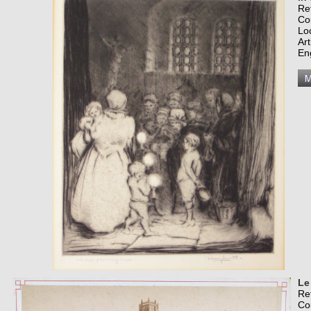
Re
Co
Lo
Art
En
Le
Re
Co