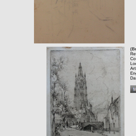
(B
Re
Co
Lo
Art
En
Da