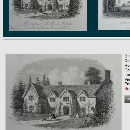
Bi
De
Re
Co
Lo
Vi
En
So