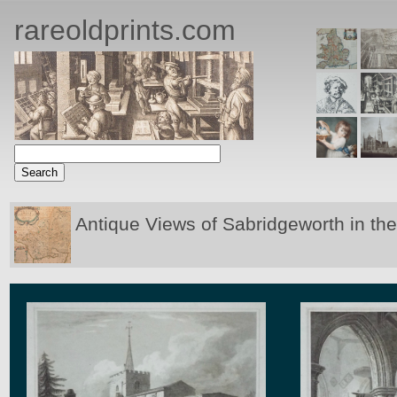
rareoldprints.com
Antique Views of Sabridgeworth in th