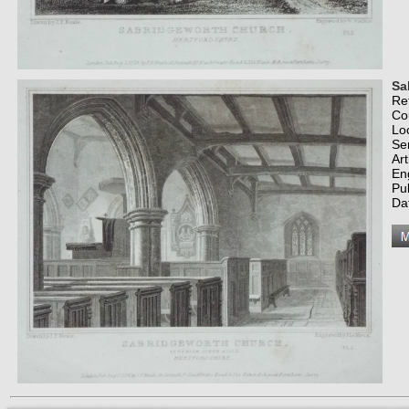
Sa
Re
Co
Lo
Se
Art
En
Pub
Da