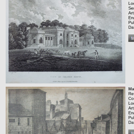
Lo
Se
Art
En
Pub
Da
Ma
Re
Co
Lo
Art
En
Pu
Da