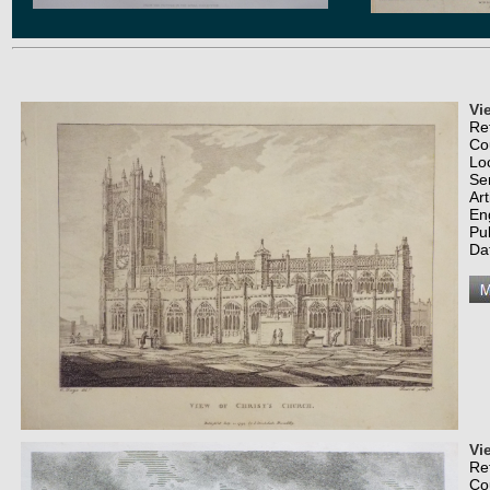
Vi
Re
Co
Lo
Se
Art
En
Pub
Da
Vi
Re
Co