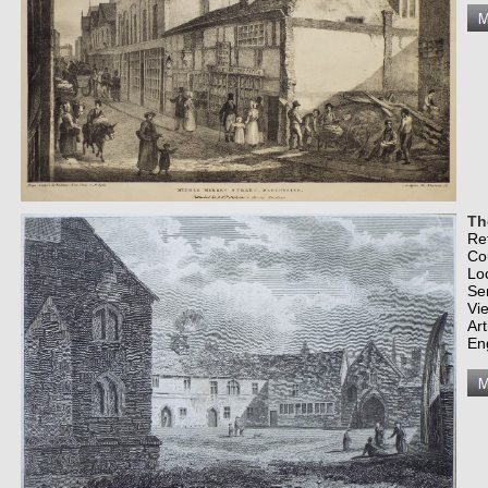
Th
Re
Co
Lo
Se
Vi
Art
En