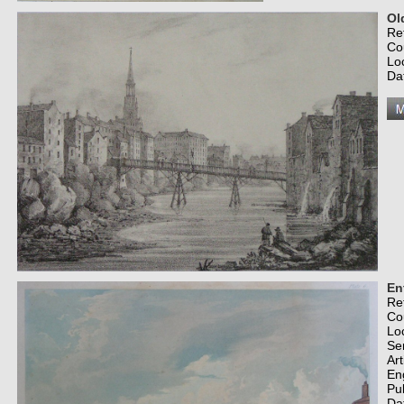
Ol
Re
Co
Lo
Da
En
Re
Co
Lo
Se
Art
En
Pu
Da