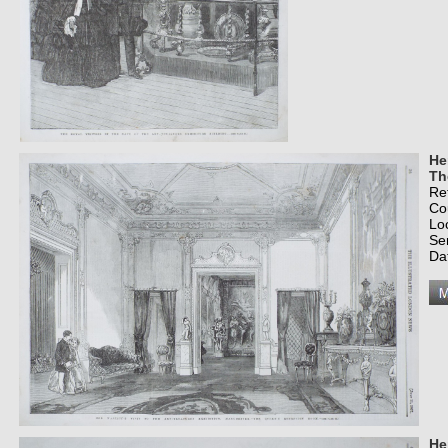
He
Th
Re
Co
Lo
Se
Da
He