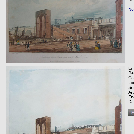
No
En
Re
Co
Lo
Se
Art
En
Da