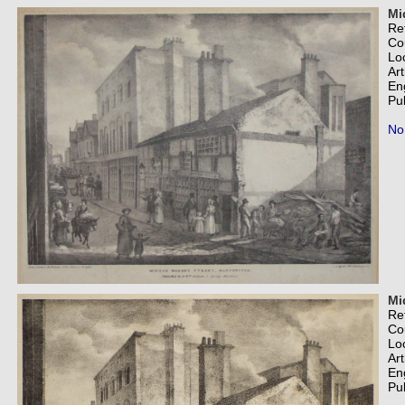
Mi
Re
Co
Lo
Art
En
Pu
No
Mi
Re
Co
Lo
Art
En
Pu