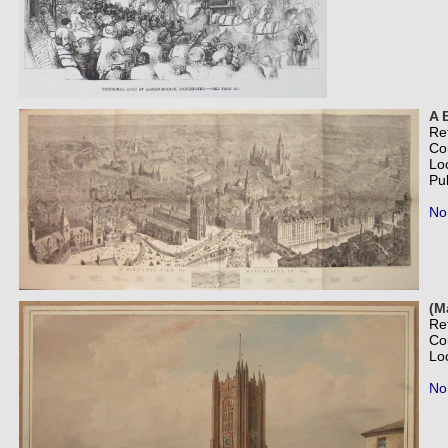
A 
Re
Co
Lo
Pu
No
(M
Re
Co
Lo
No