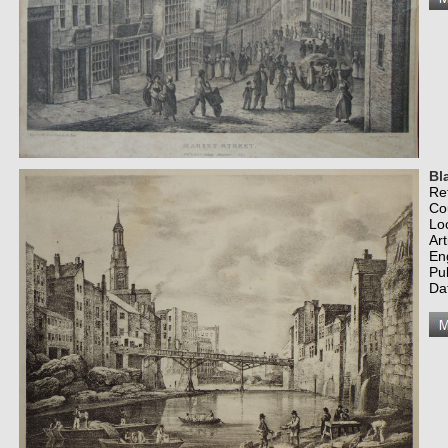
Bl
Re
Co
Lo
Art
En
Pu
Da