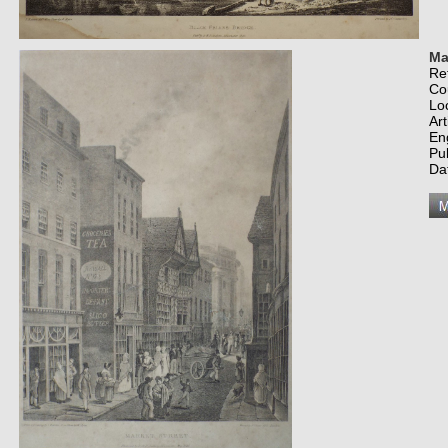
Ma
Re
Co
Lo
Art
En
Pu
Da