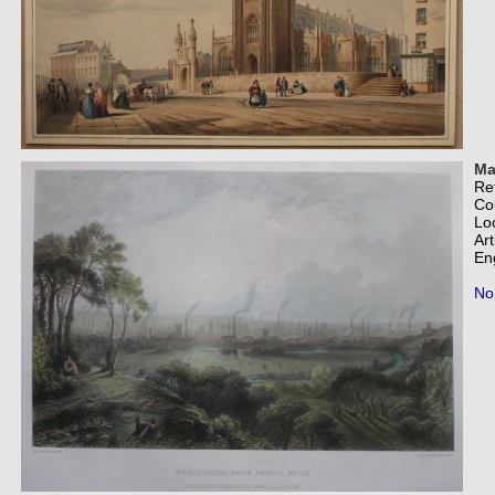
Ma
Re
Co
Lo
Art
En
No