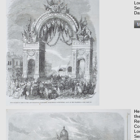
Lo
Se
Da
He
th
Re
Co
Lo
Se