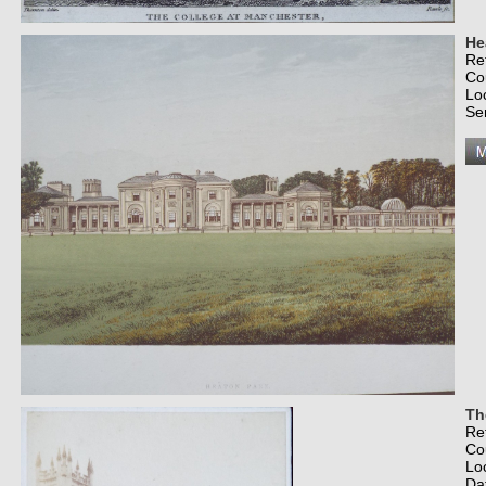
He
Re
Co
Lo
Se
Th
Re
Co
Lo
Da