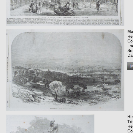
Ma
Re
Co
Lo
Se
Da
Hi
Tr
Re
Co