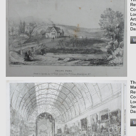
Re
Co
Lo
Art
En
Da
Th
Ma
Re
Co
Lo
Se
Da