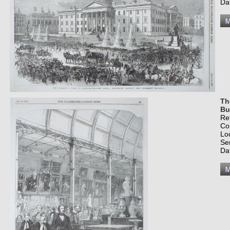
Da
Th
Bu
Re
Co
Lo
Se
Da