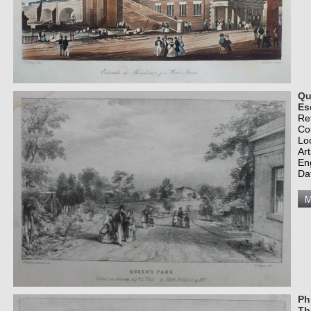
Qu
Es
Re
Co
Lo
Art
En
Da
Ph
Th