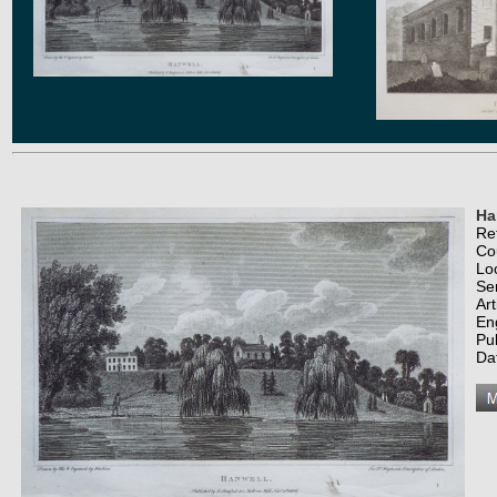
Ha
Re
Co
Lo
Se
Art
En
Pub
Da