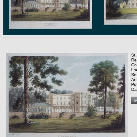
St
Re
Co
Lo
Se
Art
Pu
Da