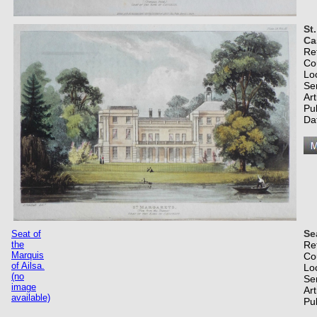
St
Cas
Re
Co
Lo
Se
Art
Pu
Da
Se
Seat of
the
Re
Marquis
Co
of Ailsa.
Lo
(no
Se
image
Art
available)
Pu