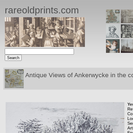
rareoldprints.com
Antique Views of Ankerwycke in the c
Ye
Re
Co
Lo
Se
Art
En