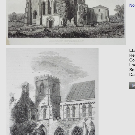
No
Ll
Re
Co
Lo
Se
Da