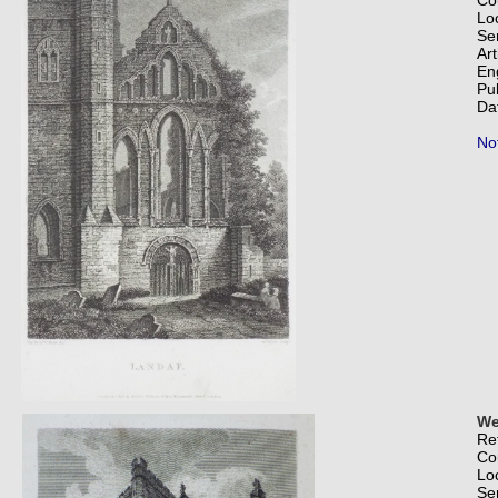
Co
Lo
Se
Art
En
Pub
Da
Not
We
Re
Co
Lo
Se