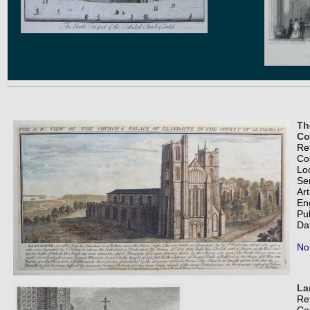
Th
Co
Re
Co
Lo
Se
Art
En
Pu
Da
No
La
Re