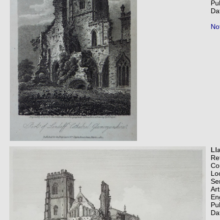
Pu
Da
Not
Ll
Re
Co
Lo
Se
Art
En
Pu
Da