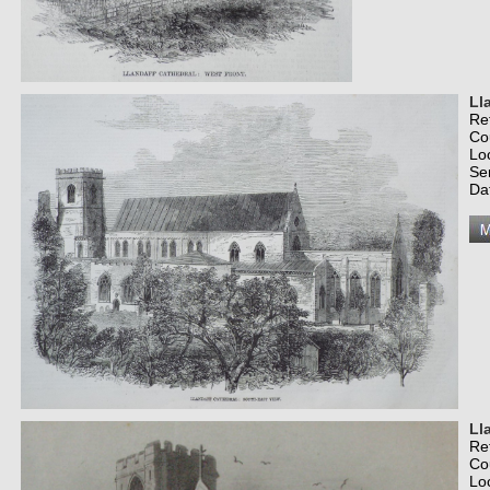
Ll
Re
Co
Lo
Se
Da
Ll
Re
Co
Lo