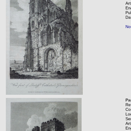
Art
En
Pu
Da
Not
Pa
Re
Co
Lo
Se
Art
En