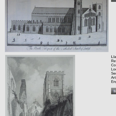
Ll
Re
Co
Lo
Se
Art
En