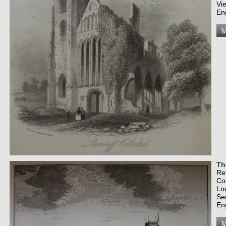
Vi
En
Th
Re
Co
Lo
Se
En