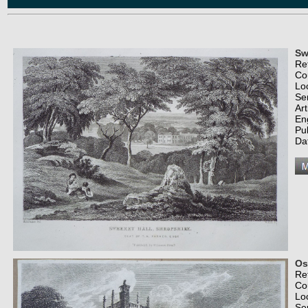
Sw
Re
Co
Lo
Se
Art
En
Pu
Da
Os
Re
Co
Lo
Se