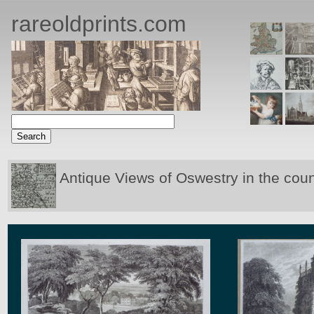
rareoldprints.com
Antique Views of Oswestry in the cou