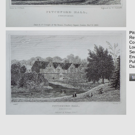
Pi
Re
Co
Lo
Se
En
Pu
Da