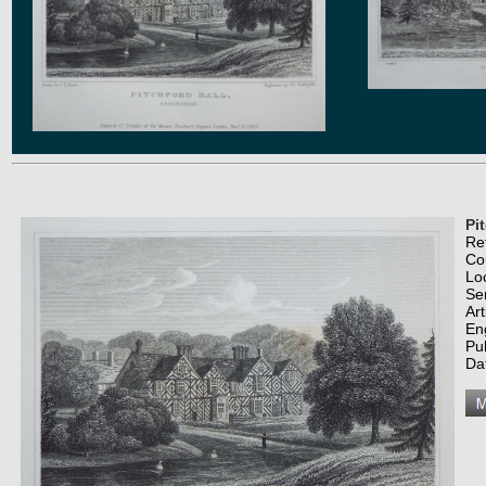
Pi
Re
Co
Lo
Se
Art
En
Pu
Da