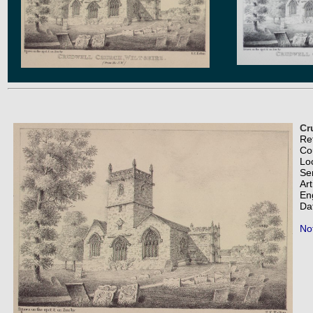
Cr
Re
Co
Lo
Se
Art
En
Da
Not