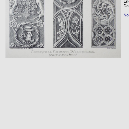
En
Da
Not