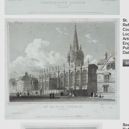
St.
Re
Co
Loc
Art
Eng
Pub
Dat
So