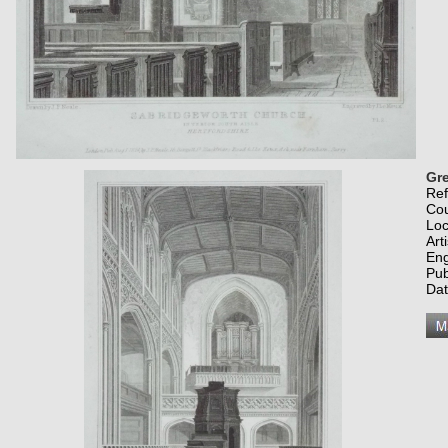
Gre
Re
Co
Loc
Art
Eng
Pub
Dat