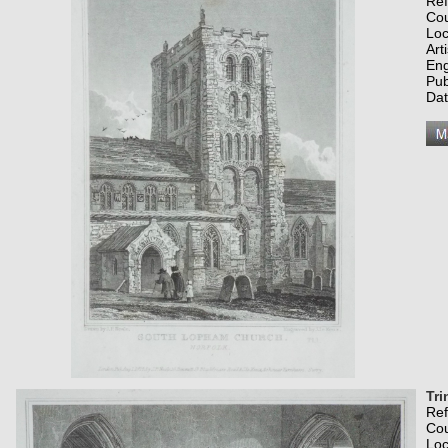
Re
Co
Loc
Art
Eng
Pub
Dat
Tri
Re
Co
Loc