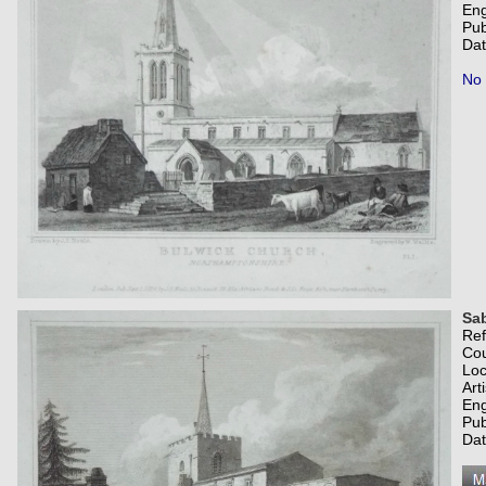
Eng
Pub
Dat
No 
Sab
Re
Co
Loc
Art
Eng
Pub
Dat