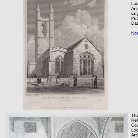
Loc
Art
Eng
Pub
Dat
Not
Tha
Re
Co
Loc
Art