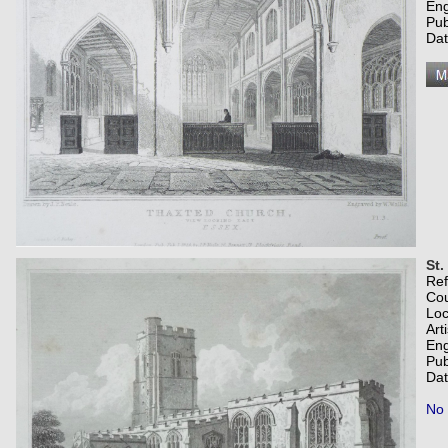
Eng
Pub
Dat
St.
Re
Co
Loc
Art
Eng
Pub
Dat
No 