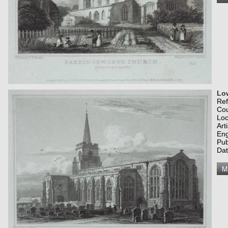
Low
Re
Co
Loc
Art
Eng
Pub
Dat