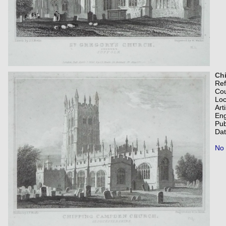
Ch
Re
Co
Loc
Art
Eng
Pub
Dat
No 