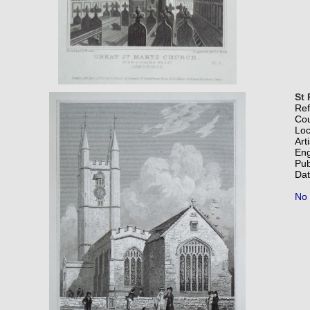
St 
Re
Co
Loc
Art
Eng
Pub
Dat
No 