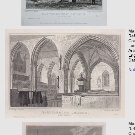
Mar
Re
Co
Loc
Art
Eng
Dat
Not
Mar
Re
Co