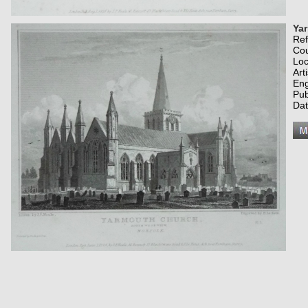
Yar
Re
Co
Loc
Art
Eng
Pub
Dat