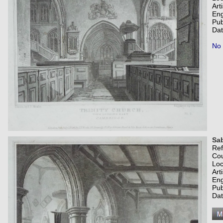
Art
Eng
Pub
Dat
No 
Sab
Re
Co
Loc
Art
Eng
Pub
Dat