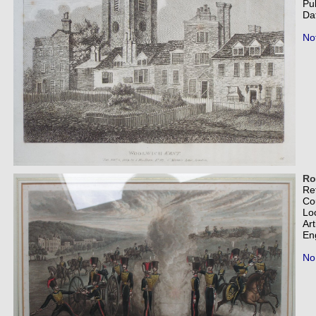
Pu
Da
Not
Ro
Re
Co
Lo
Art
En
No