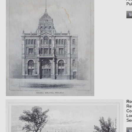
Pu
Ro
Re
Co
Lo
Se