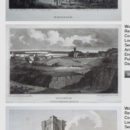
Wo
Re
Co
Lo
Se
Art
En
Pub
Da
Wo
Re
Co
Lo
Se