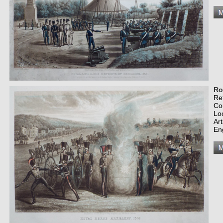
Ro
Re
Co
Lo
Art
En