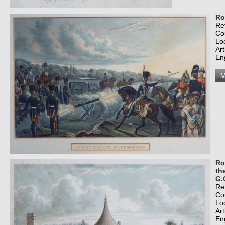
Ro
Re
Co
Lo
Art
En
Ro
th
G.
Re
Co
Lo
Art
En