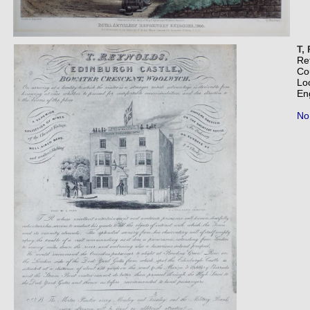
T,
Re
Co
Lo
En
No