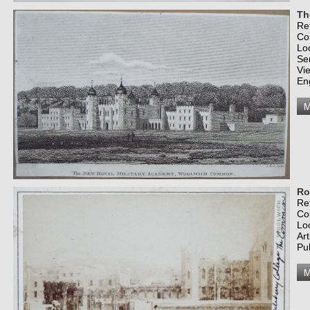
Th
Re
Co
Lo
Se
Vi
En
Ro
Re
Co
Lo
Art
Pu