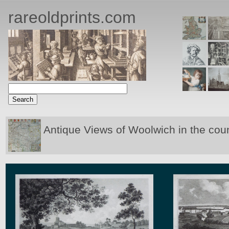
rareoldprints.com
Antique Views of Woolwich in the cou