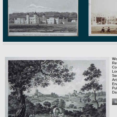
Wo
Re
Co
Lo
Se
Art
En
Pu
Da