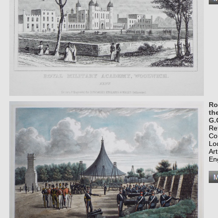
Ro
th
G.
Re
Co
Lo
Art
En