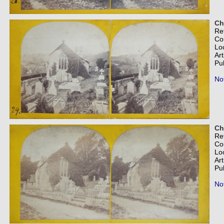
Ch
Re
Co
Lo
Art
Pub
Not
Ch
Re
Co
Lo
Art
Pub
Not