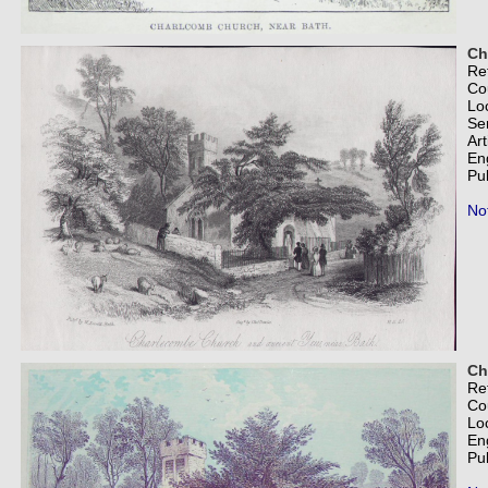
Ch
Re
Co
Lo
Se
Art
En
Pub
Not
Ch
Re
Co
Lo
En
Pu