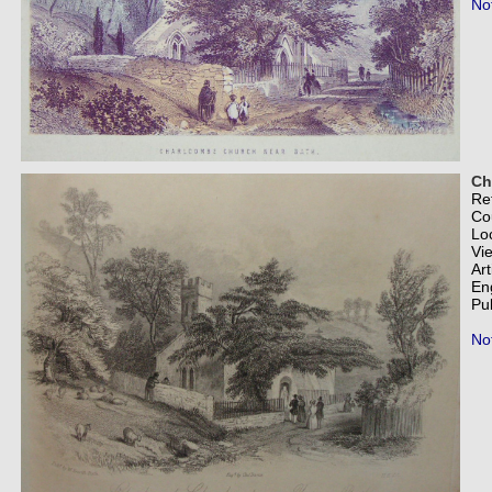
Not
Ch
Re
Co
Lo
Vi
Art
En
Pub
Not