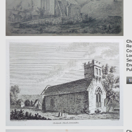
Ch
Re
Co
Lo
Se
En
Pu
Ch