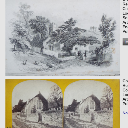
Re
Co
Lo
Se
Art
En
Pub
Ch
Re
Co
Lo
Art
Pub
Not