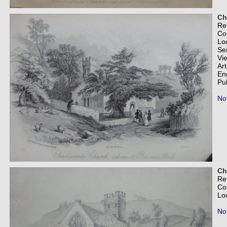
Ch
Re
Co
Lo
Se
Vi
Art
En
Pub
Not
Ch
Re
Co
Lo
Not