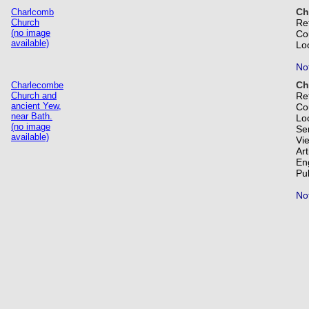
Ch
Charlcomb
Church
Re
(no image
Co
available)
Lo
Not
Ch
Charlecombe
Church and
Re
ancient Yew,
Co
near Bath.
Lo
(no image
Se
available)
Vi
Art
En
Pub
Not