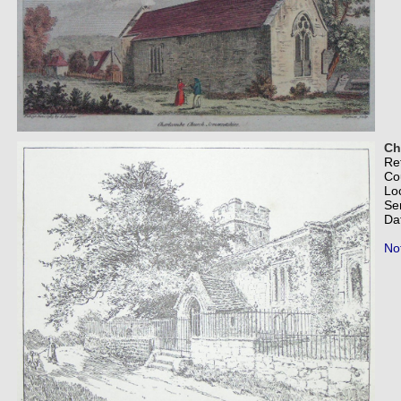
Ch
Re
Co
Lo
Se
Da
Not