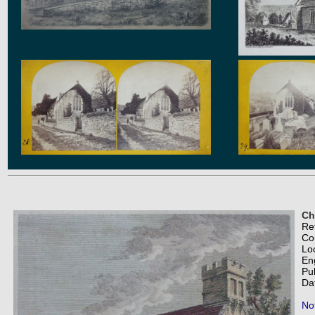
Ch
Re
Co
Lo
En
Pu
Da
Not