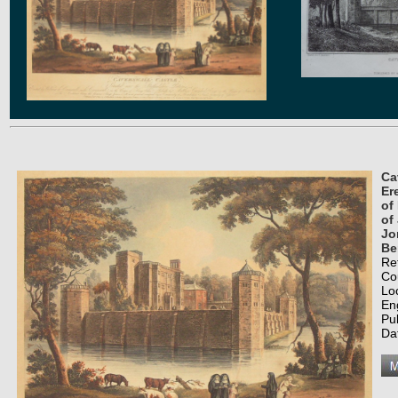
Ca
Er
of
of
Jo
Be
Re
Co
Lo
En
Pub
Da