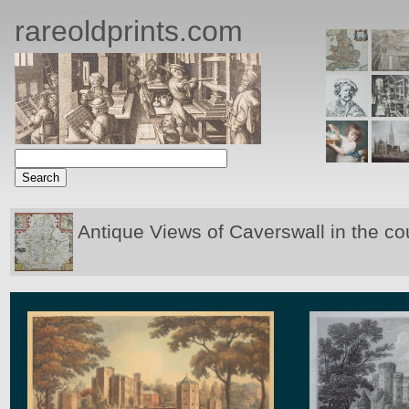
rareoldprints.com
Antique Views of Caverswall in the co