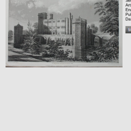
Se
Art
En
Pu
Da