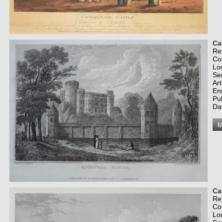
Ca
Re
Co
Lo
Se
Art
En
Pu
Da
Ca
Re
Co
Lo