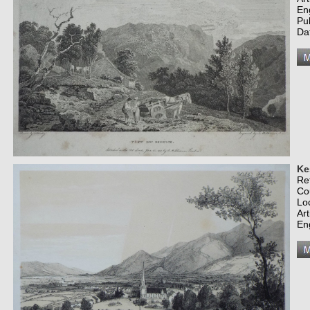
En
Pu
Da
Ke
Re
Co
Lo
Art
En