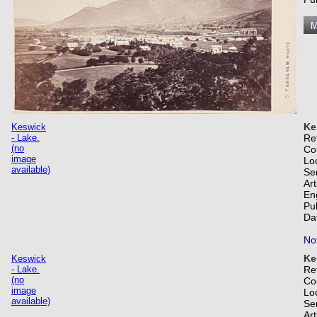
Ke
Keswick
- Lake.
Re
(no
Co
image
Lo
available)
Se
Art
En
Pu
Da
Not
Ke
Keswick
- Lake.
Re
(no
Co
image
Lo
available)
Se
Art