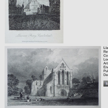
Ll
Re
Co
Lo
Art
En
Pu
Da