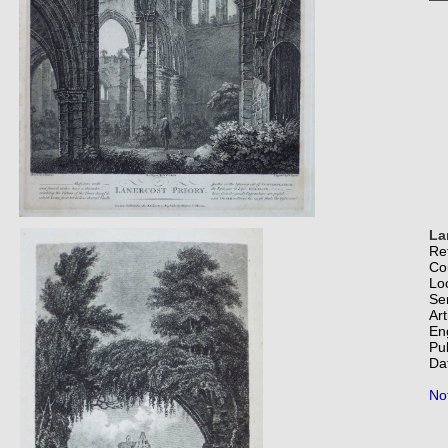
La
Re
Co
Lo
Se
Art
En
Pu
Da
Not