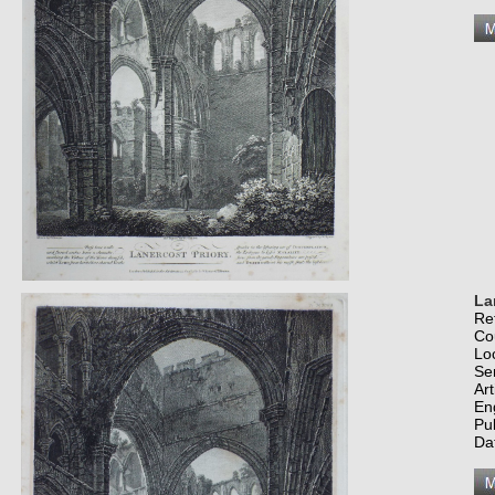
La
Re
Co
Lo
Se
Art
En
Pu
Da