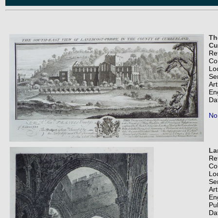
Th
Cu
Re
Co
Lo
Se
Art
En
Da
No
La
Re
Co
Lo
Se
Art
En
Pu
Da