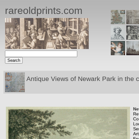
rareoldprints.com
Antique Views of Newark Park in the 
Ne
Re
Co
Lo
Se
Art
En