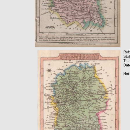
Ref
Sta
Titl
Dat
Not 