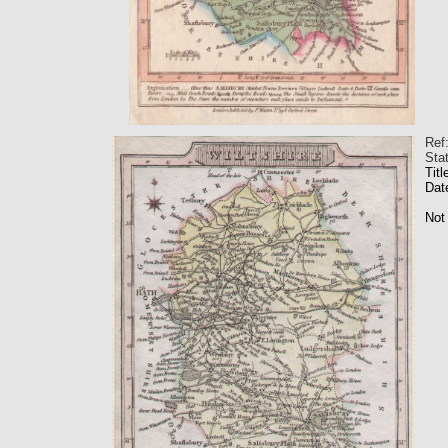
Ref
Sta
Titl
Dat
Not 