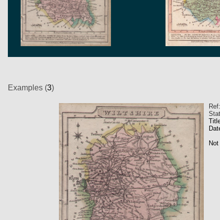
Examples (
3
)
Ref
Sta
Titl
Dat
Not 